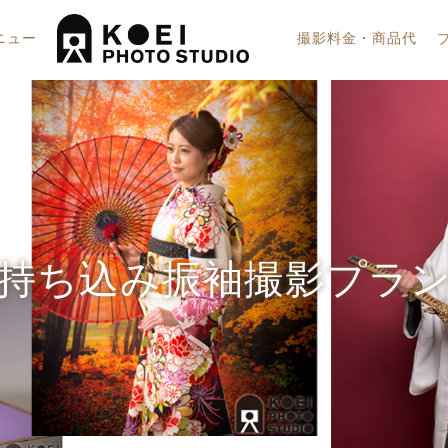
ニュー
撮影料金・商品代
真焼き増し（メールオーダ
七五三
持ち込み振袖撮影プラ
ィール写真(アップスタイル)
成人式
長寿祝い・記念日・誕生日