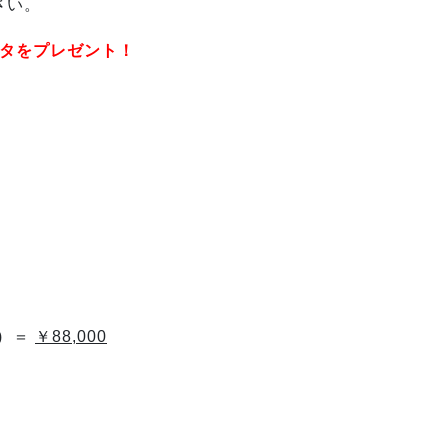
さい。
タをプレゼント！
)
＝
￥88,000