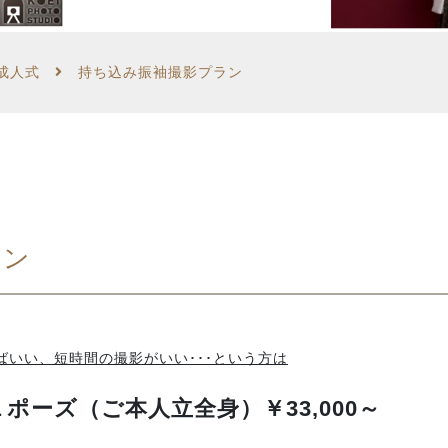
ペット同伴撮影
成人式
持ち込み振袖撮影プラン
出張撮影
ラン
いい、短時間の撮影がいい･･･という方は
１ポーズ（ご本人立全身）￥33,000～