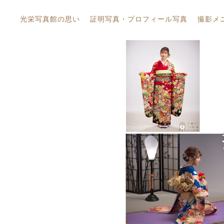
光栄写真館の思い
証明写真・プロフィール写真
撮影メ
証明写
証明写真
お宮詣り・百日祝
ー）
プロフィール写真(トータルスタイル)
卒業・入園・入学
プロフ
家族写真・グループ写真