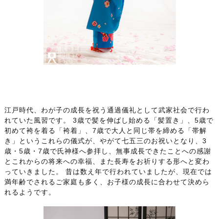
江戸時代、わが子の成長を祝う通過儀礼として武家社会で行わ
れていた風習です。 3歳で髪を伸ばし始める「髪置き」、5歳で
初めて袴を着る「袴着」、7歳で大人と同じ帯を締める「帯解
き」というこれらの儀式が、やがて七五三のお祝いとなり、3
歳・5歳・7歳で氏神様へ参拝し、無事成長できたことへの感謝
とこれからの将来への幸福、また長寿をお祈りする形へと変わ
っていきました。 昔は数え年で行われていましたが、現在では
満年齢でされるご家庭も多く、お子様の成長に合わせて決めら
れるようです。