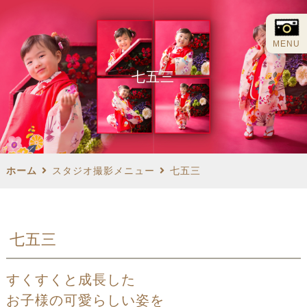
MENU
七五三
ホーム
スタジオ撮影メニュー
七五三
七五三
すくすくと成長した
お子様の可愛らしい姿を